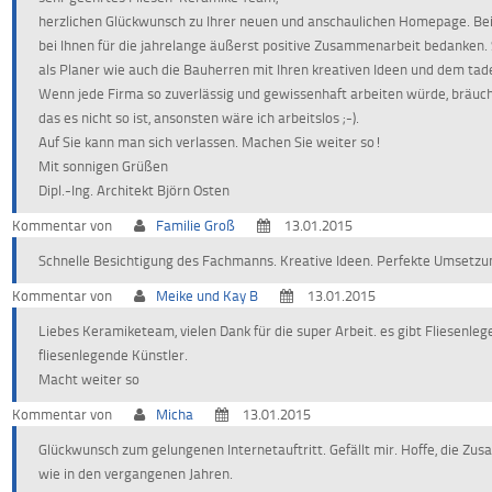
herzlichen Glückwunsch zu Ihrer neuen und anschaulichen Homepage. Bei
bei Ihnen für die jahrelange äußerst positive Zusammenarbeit bedanken.
als Planer wie auch die Bauherren mit Ihren kreativen Ideen und dem tade
Wenn jede Firma so zuverlässig und gewissenhaft arbeiten würde, bräuc
das es nicht so ist, ansonsten wäre ich arbeitslos ;-).
Auf Sie kann man sich verlassen. Machen Sie weiter so!
Mit sonnigen Grüßen
Dipl.-Ing. Architekt Björn Osten
Kommentar von
Familie Groß
13.01.2015
Schnelle Besichtigung des Fachmanns. Kreative Ideen. Perfekte Umsetzu
Kommentar von
Meike und Kay B
13.01.2015
Liebes Keramiketeam, vielen Dank für die super Arbeit. es gibt Fliesenlege
fliesenlegende Künstler.
Macht weiter so
Kommentar von
Micha
13.01.2015
Glückwunsch zum gelungenen Internetauftritt. Gefällt mir. Hoffe, die Zu
wie in den vergangenen Jahren.