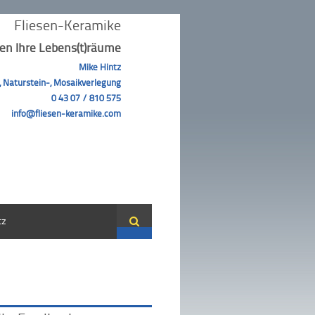
Fliesen-Keramike
ten Ihre Lebens(t)räume
Mike Hintz
, Naturstein-, Mosaikverlegung
0 43 07 / 810 575
info@fliesen-keramike.com
tz
Suche