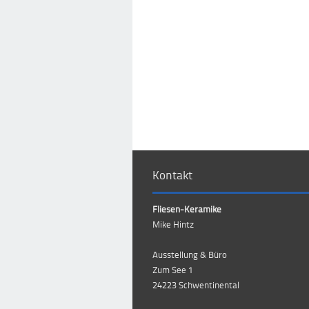
Kontakt
Fliesen-Keramike
Mike Hintz
Ausstellung & Büro
Zum See 1
24223 Schwentinental