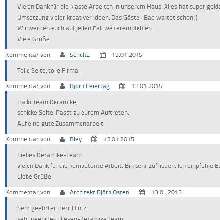
Vielen Dank für die klasse Arbeiten in unserem Haus. Alles hat super gek
Umsetzung vieler kreativer Ideen. Das Gäste -Bad wartet schon ;)
Wir werden euch auf jeden Fall weiterempfehlen.
Viele Grüße
Kommentar von
Schultz
13.01.2015
Tolle Seite, tolle Firma!
Kommentar von
Björn Feiertag
13.01.2015
Hallo Team Keramike,
schicke Seite. Passt zu eurem Auftreten.
Auf eine gute Zusammenarbeit.
Kommentar von
Bley
13.01.2015
Liebes Keramike-Team,
vielen Dank für die kompetente Arbeit. Bin sehr zufrieden. Ich empfehle E
Liebe Grüße
Kommentar von
Architekt Björn Osten
13.01.2015
Sehr geehrter Herr Hintz,
sehr geehrtes Fliesen-Keramike Team,