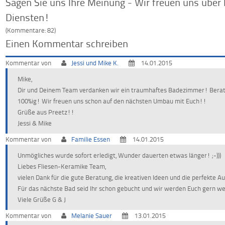
Sagen Sie uns Ihre Meinung - Wir freuen uns über
Diensten!
(Kommentare: 82)
Einen Kommentar schreiben
Kommentar von
Jessi und Mike K.
14.01.2015
Mike,
Dir und Deinem Team verdanken wir ein traumhaftes Badezimmer! Bera
100%ig! Wir freuen uns schon auf den nächsten Umbau mit Euch!!
Grüße aus Preetz!!
Jessi & Mike
Kommentar von
Familie Essen
14.01.2015
Unmögliches wurde sofort erledigt, Wunder dauerten etwas länger! ;-)))
Liebes Fliesen-Keramike Team,
vielen Dank für die gute Beratung, die kreativen Ideen und die perfekte A
Für das nächste Bad seid Ihr schon gebucht und wir werden Euch gern w
Viele Grüße G & J
Kommentar von
Melanie Sauer
13.01.2015